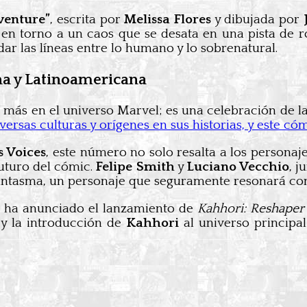
venture”
, escrita por
Melissa Flores
y dibujada por
a en torno a un caos que se desata en una pista de 
r las líneas entre lo humano y lo sobrenatural.
na y Latinoamericana
 más en el universo Marvel; es una celebración de l
versas culturas y orígenes en sus historias, y este 
s Voices
, este número no solo resalta a los personaj
futuro del cómic.
Felipe Smith
y
Luciano Vecchio
, j
 Fantasma, un personaje que seguramente resonará co
én ha anunciado el lanzamiento de
Kahhori: Reshaper
 y la introducción de
Kahhori
al universo principa