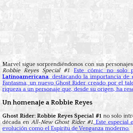
Marvel sigue sorprendiéndonos con sus personajes 
Robbie Reyes Special #1
.
Este cómic no solo 
Latinoamericana
, destacando la importancia de 
Fantasma, un nuevo Ghost Rider creado por el tale
riqueza a un personaje que, desde su origen, ha re
Un homenaje a Robbie Reyes
Ghost Rider: Robbie Reyes Special #1
no solo int
década en
All-New Ghost Rider #1
.
Este especial 
evolución como el Espíritu de Venganza moderno.