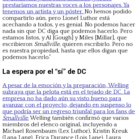
prestaríamos nuestras voces a los personajes. Ya
tenemos un artista y un póster.
No hemos podido
compartirlo aún, pero Lionel Luthor está
acechando a todos, y es genial. No podemos hacer
nada sin que DC diga que podemos hacerlo. Pero
estamos listos, y Al [Gough] y Miles [Millar], que
escribieron
Smallville
, quieren escribirlo. Pero no
es nuestra propiedad, hasta que ellos digan que
podemos hacerlo.”
La espera por el “sí” de DC
A pesar de la emoción y la preparación, Welling
subraya que la pelota está en el tejado de DC. La
empresa no ha dado aún su visto bueno para
avanzar con el proyecto, dejando en suspenso lo
que podría ser un regreso triunfal para los fans de
Smallville
.
Welling también confirmó que varios
miembros del elenco original, incluyendo a
Michael Rosenbaum (Lex Luthor), Kristin Kreuk
(Lana Lang), Erica Durance (Lois Lane), Laura