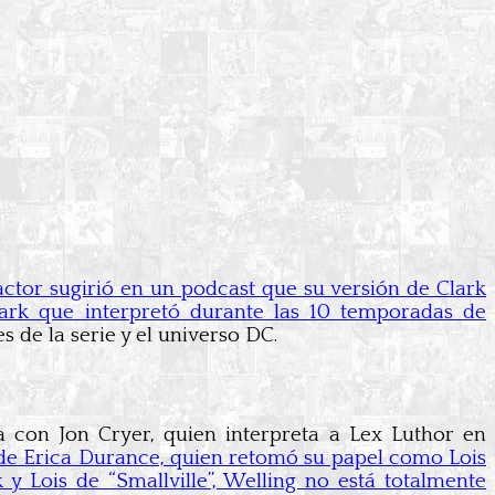
actor sugirió en un podcast que su versión de Clark
Clark que interpretó durante las 10 temporadas de
 de la serie y el universo DC.
 con Jon Cryer, quien interpreta a Lex Luthor en
n de Erica Durance, quien retomó su papel como Lois
y Lois de “Smallville”, Welling no está totalmente