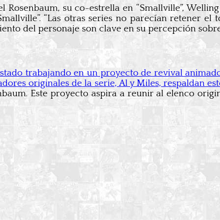
el Rosenbaum, su co-estrella en “Smallville”, Welli
allville”. “Las otras series no parecían retener el 
miento del personaje son clave en su percepción sobre
tado trabajando en un proyecto de revival animado d
ores originales de la serie, Al y Miles, respaldan es
nbaum. Este proyecto aspira a reunir al elenco origi