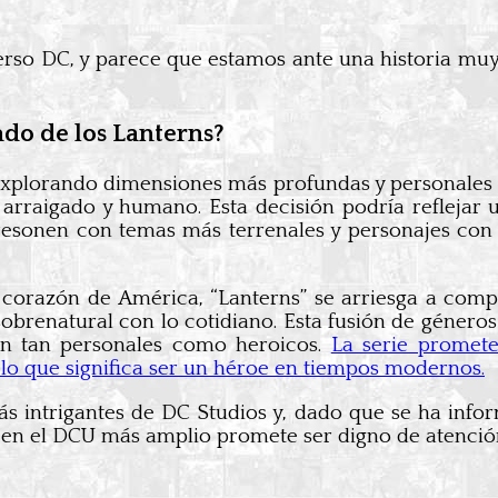
rso DC, y parece que estamos ante una historia mu
ado de los Lanterns?
explorando dimensiones más profundas y personales
s arraigado y humano. Esta decisión podría refleja
esonen con temas más terrenales y personajes con lo
 corazón de América, “Lanterns” se arriesga a com
brenatural con lo cotidiano. Esta fusión de género
n tan personales como heroicos.
La serie promete
lo que significa ser un héroe en tiempos modernos.
ás intrigantes de DC Studios y, dado que se ha in
ar en el DCU más amplio promete ser digno de atenció