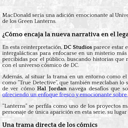
MacDonald sería una adición emocionante al Unive
de los Green Lanterns.
¿Cómo encaja la nueva narrativa en el leg
En esta reinterpretación,
DC Studios
parece estar 
intergalácticas para enfocarse en un misterio má
percibidas por el público, buscando historias que r
con el universo cósmico de DC.
Además, al situar la trama en un entorno como el
como “True Detective”, que también mezclaban lo so
de ver cómo
Hal Jordan
navega desafíos que so
ofreciendo un enfoque fresco y emocionante sobre 
“Lanterns” se perfila como uno de los proyectos m
personaje de única aparición en esta serie, su lug
Una trama directa de los cómics