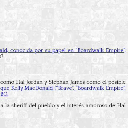
ald, conocida por su papel en “Boardwalk Empire”,
s?
o como Hal Jordan y Stephan James como el posible
que Kelly MacDonald (“Brave”, “Boardwalk Empire”,
HBO.
 la sheriff del pueblo y el interés amoroso de Hal