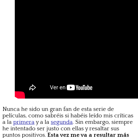
Nunca he sido un gran fan de esta serie de
películas, como sabréis si habéis leído mis críticas
a la
primera
y a la
segunda
. Sin embargo, siempre
he intentado ser justo con ellas y resaltar sus
puntos positivos.
Esta vez me va a resultar más