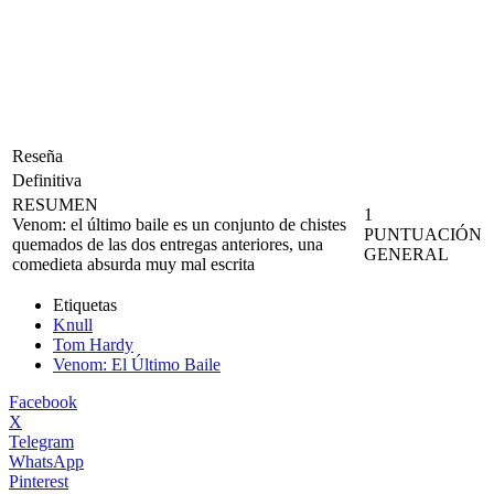
Reseña
Definitiva
RESUMEN
1
Venom: el último baile es un conjunto de chistes
PUNTUACIÓN
quemados de las dos entregas anteriores, una
GENERAL
comedieta absurda muy mal escrita
Etiquetas
Knull
Tom Hardy
Venom: El Último Baile
Facebook
X
Telegram
WhatsApp
Pinterest