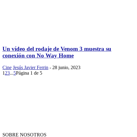
Un vídeo del rodaje de Venom 3 muestra su
conexión con No Way Home
Cine
Jesús Javier Ferrin
-
28 junio, 2023
1
2
3
...
5
Página 1 de 5
SOBRE NOSOTROS