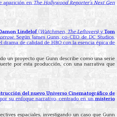
te aparición en
The Hollywood Reporter’s Next Gen
Damon Lindelof
(
Watchmen
,
The Leftovers
) y
Tom
morrow
. Según James Gunn, co-CEO de DC Studios,
el drama de calidad de HBO con la esencia épica de
ndo un proyecto que Gunn describe como una serie
fuerte por esta producción, con una narrativa que
strucción del nuevo Universo Cinematográfico de
 por su enfoque narrativo, centrado en un
misterio
tectives espaciales, investigando un caso que Gunn