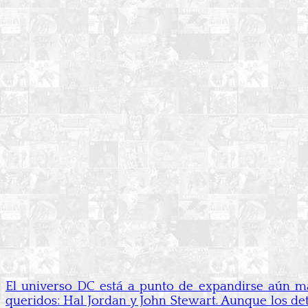
El universo DC está a punto de expandirse aún 
queridos: Hal Jordan y John Stewart. Aunque los det