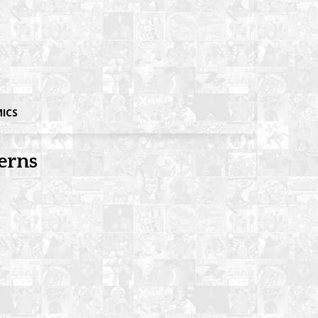
MICS
erns