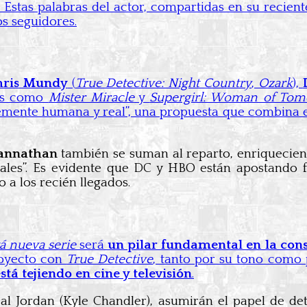
. Estas palabras del actor, compartidas en su recien
os seguidores.
hris Mundy
(
True Detective: Night Country
,
Ozark
),
ics como
Mister Miracle
y
Supergirl: Woman of To
lemente humana y real”, una propuesta que combina 
gannathan
también se suman al reparto, enriquecie
ales”. Es evidente que DC y HBO están apostando 
 a los recién llegados.
tá nueva serie
será
un pilar fundamental en la con
royecto con
True Detective
, tanto por su tono como
stá tejiendo en cine y televisión
.
Hal Jordan (Kyle Chandler), asumirán el papel de de