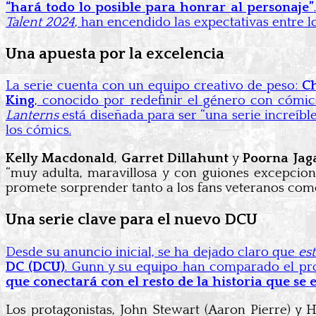
“hará todo lo posible para honrar al personaje”
Talent 2024
, han encendido las expectativas entre l
Una apuesta por la excelencia
La serie cuenta con un equipo creativo de peso:
C
King
, conocido por redefinir el género con cóm
Lanterns
está diseñada para ser “una serie increíb
los cómics.
Kelly Macdonald
,
Garret Dillahunt
y
Poorna Ja
“muy adulta, maravillosa y con guiones excepcion
promete sorprender tanto a los fans veteranos como
Una serie clave para el nuevo DCU
Desde su anuncio inicial, se ha dejado claro que
es
DC (DCU)
. Gunn y su equipo han comparado el p
que conectará con el resto de la historia que se e
Los protagonistas, John Stewart (Aaron Pierre) y 