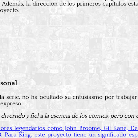
. Además, la dirección de los primeros capítulos es
royecto.
rsonal
 la serie, no ha ocultado su entusiasmo por trabaj
 expresó:
ivertido y fiel a la esencia de los cómics, pero con
adores legendarios como John Broome, Gil Kane, D
. Para King, este proyecto tiene un significado es