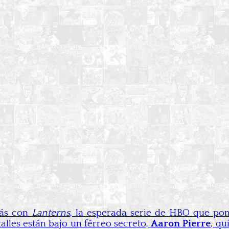
más con
Lanterns
, la esperada serie de HBO que po
alles están bajo un férreo secreto,
Aaron Pierre
, qu