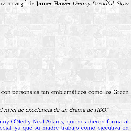
tará a cargo de
James Hawes
(
Penny Dreadful
,
Slow
ar con personajes tan emblemáticos como los Green
 el nivel de excelencia de un drama de HBO.”
enny O’Neil y Neal Adams, quienes dieron forma al
pecial, ya que su madre trabajó como ejecutiva en