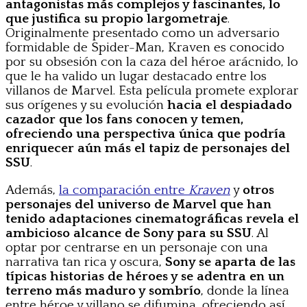
antagonistas más complejos y fascinantes, lo
que justifica su propio largometraje
.
Originalmente presentado como un adversario
formidable de Spider-Man, Kraven es conocido
por su obsesión con la caza del héroe arácnido, lo
que le ha valido un lugar destacado entre los
villanos de Marvel. Esta película promete explorar
sus orígenes y su evolución
hacia el despiadado
cazador que los fans conocen y temen,
ofreciendo una perspectiva única que podría
enriquecer aún más el tapiz de personajes del
SSU
.
Además,
la comparación entre
Kraven
y
otros
personajes del universo de Marvel que han
tenido adaptaciones cinematográficas revela el
ambicioso alcance de Sony para su SSU
. Al
optar por centrarse en un personaje con una
narrativa tan rica y oscura,
Sony se aparta de las
típicas historias de héroes y se adentra en un
terreno más maduro y sombrío
, donde la línea
entre héroe y villano se difumina, ofreciendo así