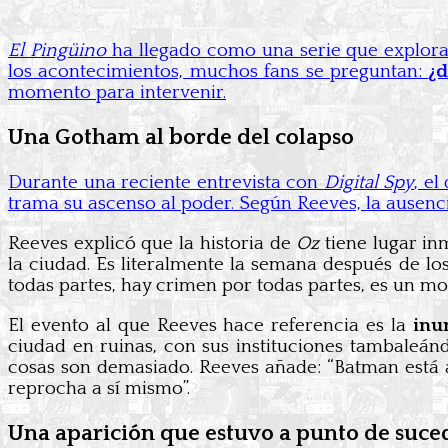
El Pingüino
ha llegado como una serie que explora
los acontecimientos, muchos fans se preguntan:
¿
momento para intervenir.
Una Gotham al borde del colapso
Durante una reciente entrevista con
Digital Spy
, el
trama su ascenso al poder. Según Reeves, la ausen
Reeves explicó que la historia de
Oz
tiene lugar i
la ciudad. Es literalmente la semana después de los
todas partes, hay crimen por todas partes, es un m
El evento al que Reeves hace referencia es la
inu
ciudad en ruinas, con sus instituciones tambaleánd
cosas son demasiado. Reeves añade: “Batman está ah
reprocha a sí mismo”.
Una aparición que estuvo a punto de suce