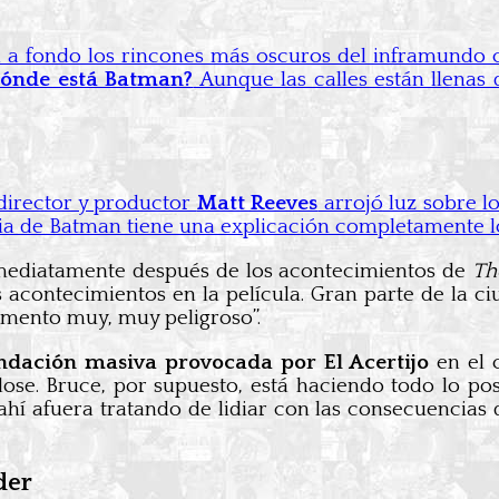
 a fondo los rincones más oscuros del inframundo 
dónde está Batman?
Aunque las calles están llenas
 director y productor
Matt Reeves
arrojó luz sobre l
cia de Batman tiene una explicación completamente l
nmediatamente después de los acontecimientos de
Th
 acontecimientos en la película. Gran parte de la c
omento muy, muy peligroso”.
ndación masiva provocada por El Acertijo
en el c
ose. Bruce, por supuesto, está haciendo todo lo posi
í afuera tratando de lidiar con las consecuencias 
der