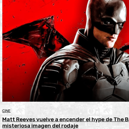
CINE
Matt Reeves vuelve a encender el hype de The 
misteriosa imagen del rodaje