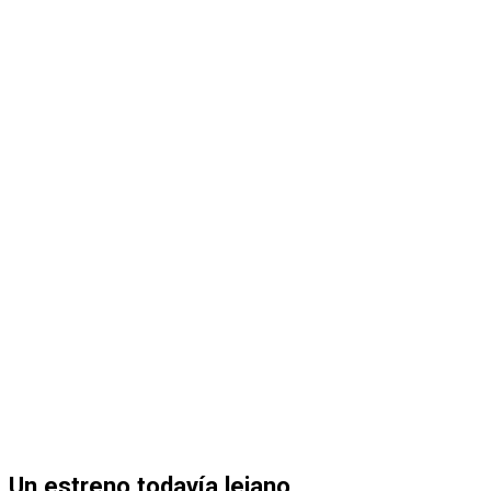
Un estreno todavía lejano