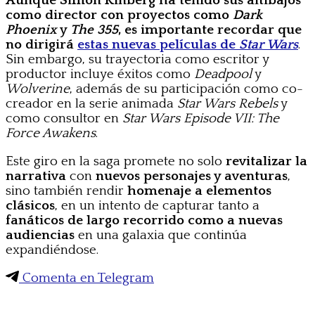
Aunque Simon Kinberg ha tenido sus altibajos
como director con proyectos como
Dark
Phoenix
y
The 355
, es importante recordar que
no dirigirá
estas nuevas películas de
Star Wars
.
Sin embargo, su trayectoria como escritor y
productor incluye éxitos como
Deadpool
y
Wolverine
, además de su participación como co-
creador en la serie animada
Star Wars Rebels
y
como consultor en
Star Wars Episode VII: The
Force Awakens
.
Este giro en la saga promete no solo
revitalizar la
narrativa
con
nuevos personajes y aventuras
,
sino también rendir
homenaje a elementos
clásicos
, en un intento de capturar tanto a
fanáticos de largo recorrido como a nuevas
audiencias
en una galaxia que continúa
expandiéndose.
Comenta en Telegram