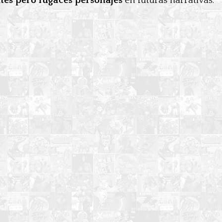
tes pero fugaces personajes
en futuras narrativas.