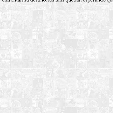
enfrentan su destino, los fans quedan esperando q