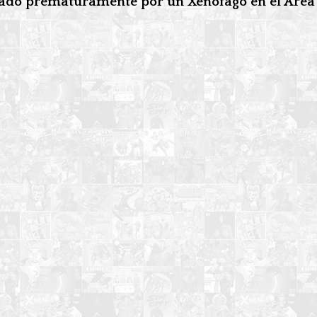
nado prematuramente por un Xenófago en el Área