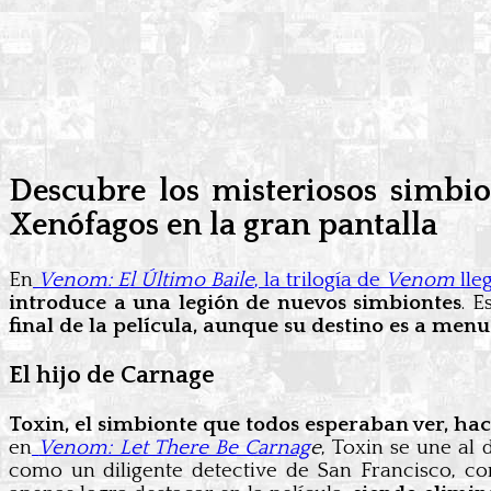
Descubre los misteriosos simbi
Xenófagos en la gran pantalla
En
Venom: El Último Baile
, la trilogía de
Venom
lle
introduce a una legión de nuevos simbiontes
. E
final de la película, aunque su destino es a men
El hijo de Carnage
Toxin, el simbionte que todos esperaban ver, hace
en
Venom: Let There Be Carnag
e
, Toxin se une al
como un diligente detective de San Francisco, con