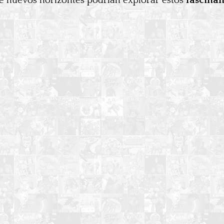
ué nuevos horizontes podrían explorar estos
fascinan