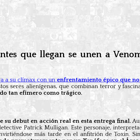
ontes que llegan se unen a Venom
ga a su clímax con un
enfrentamiento épico que no 
stos seres alienígenas, que combinan terror y fasci
udo tan efímero como trágico.
 su debut en acción real en esta entrega final.
Aun
 detective Patrick Mulligan. Este personaje, interp
virtiéndose más tarde en el anfitrión de Toxin. Sin