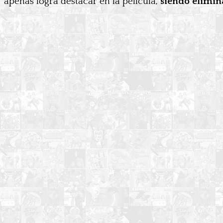
apenas logra destacar en la película,
siendo elimi