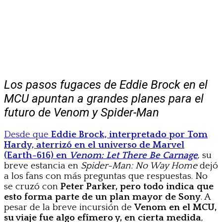
Los pasos fugaces de Eddie Brock en el
MCU apuntan a grandes planes para el
futuro de Venom y Spider-Man
Desde que
Eddie Brock, interpretado por Tom
Hardy, aterrizó en el universo de Marvel
(Earth-616) en
Venom: Let There Be Carnage
, su
breve estancia en
Spider-Man: No Way Home
dejó
a los fans con más preguntas que respuestas. No
se cruzó con
Peter Parker, pero todo indica que
esto forma parte de un plan mayor de Sony
. A
pesar de la breve incursión de
Venom en el MCU,
su viaje fue algo efímero y, en cierta medida
,