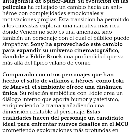
antagonista de Spider-Man, su evolución en las
películas
ha reflejado un cambio hacia un anti-
héroe con complejidades emocionales y
motivaciones propias. Esta transición ha permitido
a los cineastas explorar una narrativa más rica,
donde Venom no solo es una amenaza, sino
también un personaje con el cual el público puede
simpatizar.
Sony ha aprovechado este cambio
para expandir su universo cinematográfico,
dándole a Eddie Brock
una profundidad que va
más allá del típico villano de cómic.
Comparado con otros personajes que han
hecho el salto de villanos a héroes, como Loki
de Marvel, el simbionte ofrece una dinámica
única
. Su relación simbiótica con Eddie crea un
diálogo interno que aporta humor y patetismo,
enriqueciendo la trama y añadiendo una
dimensión relatable al personaje.
Estas
cualidades hacen del personaje un candidato
ideal para enfrentar nuevos desafíos en el MCU
,
prometiendo exploraciones más profundas en