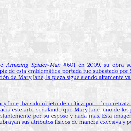
 de
Amazing Spider-Man
#601 en 2009, su obra se
 lápiz de esta emblemática portada fue subastado po
ión de Mary Jane, la pieza sigue siendo altamente va
y Jane, ha sido objeto de crítica por cómo retrata
hacia este arte, señalando que Mary Jane, uno de los
tantemente por su esposo y nada más. Esta imagen 
rayan sus atributos físicos de manera excesiva y po