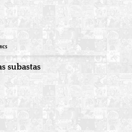
MICS
as subastas