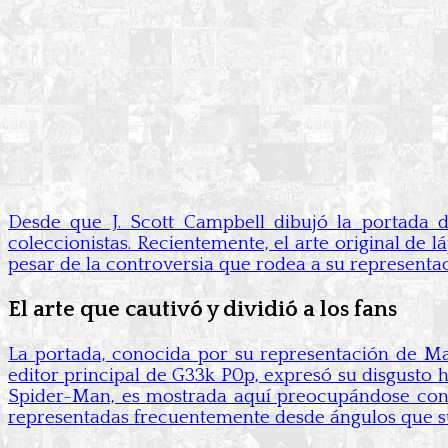
Desde que J. Scott Campbell dibujó la portada
coleccionistas. Recientemente, el arte original de
pesar de la controversia que rodea a su representac
El arte que cautivó y dividió a los fans
La portada, conocida por su representación de Mar
editor principal de G33k P0p, expresó su disgusto 
Spider-Man, es mostrada aquí preocupándose cons
representadas frecuentemente desde ángulos que sub