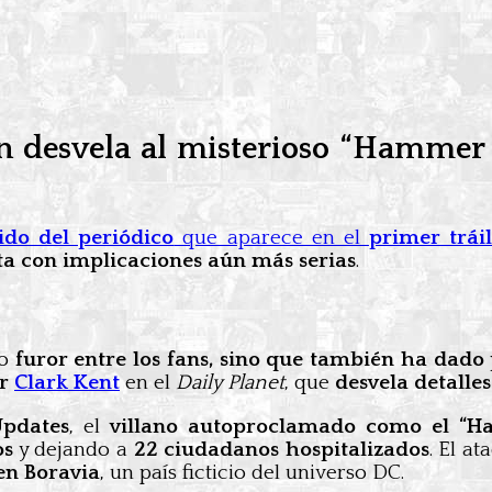
n desvela al misterioso “Hammer o
ido del periódico
que aparece en el
primer trá
ta con implicaciones aún más serias
.
do
furor entre los fans, sino que también ha dado 
or
Clark Kent
en el
Daily Planet
, que
desvela detalle
pdates
, el
villano autoproclamado como el “H
os
y dejando a
22 ciudadanos hospitalizados
. El at
en Boravia
, un país ficticio del universo DC.