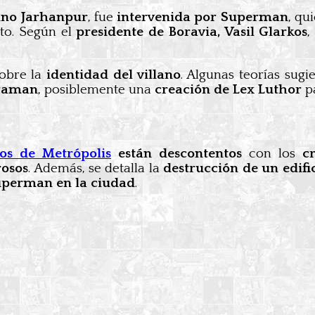
cino Jarhanpur
, fue
intervenida por Superman
, qu
to. Según el
presidente de Boravia, Vasil Glarkos
,
obre la
identidad del villano
. Algunas teorías sug
raman
, posiblemente una
creación de Lex Luthor
p
os de Metrópolis
están descontentos
con los
c
rosos
. Además, se detalla la
destrucción de un edifi
uperman en la ciudad
.