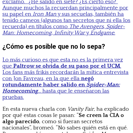
exclamó. “¿He salido en siete? ¿Es cierto eso?”
Aunque muchos la recuerdan principalmente por
su papel en
Iron Man
y sus secuelas, también ha
tenido cameos (algunos tan secretos que ni ella los
recuerda) en títulos como
The Avengers
,
Spider-
Man: Homecoming
,
Infinity War
y
Endgame
.
¿Cómo es posible que no lo sepa?
Lo más curioso es que esta no es la primera vez
que
Paltrow se olvida de su paso por el UCM
.
Los fans más frikis recordarán la mítica entrevista
con Jon Favreau, en la que ella
negó
rotundamente haber salido en
Spider-Man:
Homecoming
… hasta que le enseñaron las
pruebas.
En esta nueva charla con
Vanity Fair
, ha explicado
por qué estas cosas le pasan: “
Se creen la CIA o
algo parecido
, como si fueran secretos
nacionales”, bromeó. “No sabes quién está en qué.