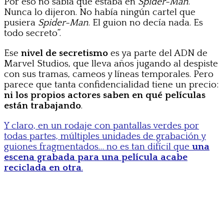
Por eso no sabía que estaba en
Spider-Man
.
Nunca lo dijeron. No había ningún cartel que
pusiera
Spider-Man
. El guion no decía nada. Es
todo secreto”.
Ese
nivel de secretismo
es ya parte del ADN de
Marvel Studios, que lleva años jugando al despiste
con sus tramas, cameos y líneas temporales. Pero
parece que tanta confidencialidad tiene un precio:
ni los propios actores saben en qué películas
están trabajando
.
Y claro, en un rodaje con pantallas verdes por
todas partes, múltiples unidades de grabación y
guiones fragmentados… no es tan difícil que
una
escena grabada para una película acabe
reciclada en otra
.