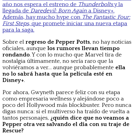
año nos espera el estreno de
Thunderbolts
y la
llegada de
Daredevil: Born Again
a Disney+.
Además, hay mucho hype con
The Fantastic Four:
First Steps
, que promete iniciar una nueva etapa
para la saga.
Sobre el
regreso de Pepper Potts
, no hay noticias
oficiales, aunque
los rumores llevan tiempo
rondando
. Y con lo mucho que Marvel tira de
nostalgia últimamente, no sería raro que la
volviéramos a ver… aunque probablemente
ella
no lo sabrá hasta que la película esté en
Disney+
.
Por ahora, Gwyneth parece feliz con su etapa
como empresaria wellness y alejándose poco a
poco del Hollywood más blockbuster. Pero nunca
digas nunca: si el multiverso ha traído de vuelta a
tantos personajes,
¿quién dice que no veamos a
Pepper otra vez salvando el día con su traje de
Rescue?