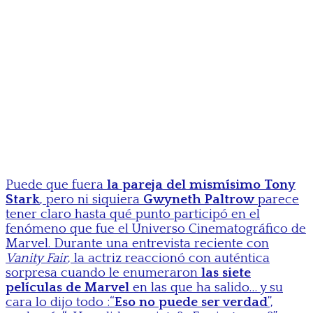
Puede que fuera
la pareja del mismísimo Tony
Stark
, pero ni siquiera
Gwyneth Paltrow
parece
tener claro hasta qué punto participó en el
fenómeno que fue el Universo Cinematográfico de
Marvel. Durante una entrevista reciente con
Vanity Fair
, la actriz reaccionó con auténtica
sorpresa cuando le enumeraron
las siete
películas de Marvel
en las que ha salido… y su
cara lo dijo todo :“
Eso no puede ser verdad
”,