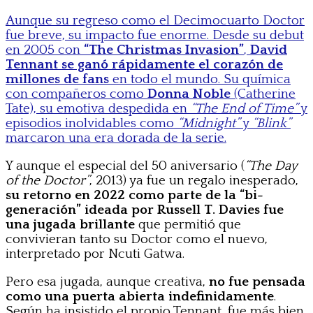
Aunque su regreso como el Decimocuarto Doctor
fue breve, su impacto fue enorme. Desde su debut
en 2005 con
“The Christmas Invasion”
,
David
Tennant se ganó rápidamente el corazón de
millones de fans
en todo el mundo. Su química
con compañeros como
Donna Noble
(Catherine
Tate), su emotiva despedida en
“The End of Time”
y
episodios inolvidables como
“Midnight”
y
“Blink”
marcaron una era dorada de la serie.
Y aunque el especial del 50 aniversario (
“The Day
of the Doctor”
, 2013) ya fue un regalo inesperado,
su retorno en 2022 como parte de la “bi-
generación” ideada por Russell T. Davies fue
una jugada brillante
que permitió que
convivieran tanto su Doctor como el nuevo,
interpretado por Ncuti Gatwa.
Pero esa jugada, aunque creativa,
no fue pensada
como una puerta abierta indefinidamente
.
Según ha insistido el propio Tennant, fue más bien