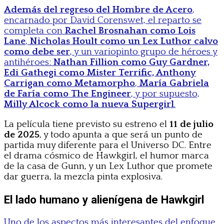
Además del regreso del Hombre de Acero
,
encarnado por David Corenswet, el reparto se
completa con
Rachel Brosnahan como Lois
Lane
,
Nicholas Hoult como un Lex Luthor calvo
como debe ser
, y un variopinto grupo de héroes y
antihéroes:
Nathan Fillion como Guy Gardner,
Edi Gathegi como Mister Terrific, Anthony
Carrigan como Metamorpho
,
María Gabriela
de Faría como The Engineer
, y por supuesto,
Milly Alcock como la nueva Supergirl
.
La película tiene previsto su estreno el
11 de julio
de 2025
, y todo apunta a que será un punto de
partida muy diferente para el Universo DC. Entre
el drama cósmico de Hawkgirl, el humor marca
de la casa de Gunn, y un Lex Luthor que promete
dar guerra, la mezcla pinta explosiva.
El lado humano y alienígena de Hawkgirl
Uno de los aspectos más interesantes del enfoque