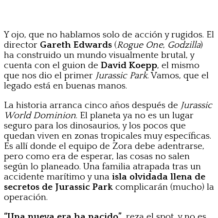
Y ojo, que no hablamos solo de acción y rugidos. El
director
Gareth Edwards
(
Rogue One
,
Godzilla
)
ha construido un mundo visualmente brutal, y
cuenta con el guion de
David Koepp
, el mismo
que nos dio el primer
Jurassic Park
. Vamos, que el
legado está en buenas manos.
La historia arranca cinco años después de
Jurassic
World Dominion
. El planeta ya no es un lugar
seguro para los dinosaurios, y los pocos que
quedan viven en zonas tropicales muy específicas.
Es allí donde el equipo de Zora debe adentrarse,
pero como era de esperar, las cosas no salen
según lo planeado. Una familia atrapada tras un
accidente marítimo y una
isla olvidada llena de
secretos de Jurassic Park
complicarán (mucho) la
operación.
“Una nueva era ha nacido”
, reza el spot, y no es