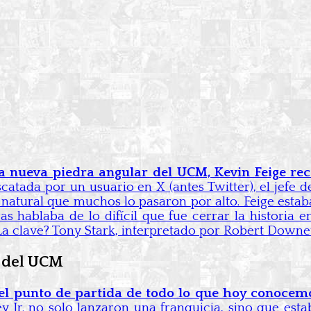
 nueva piedra angular del UCM, Kevin Feige rec
catada por un usuario en X (antes Twitter), el jefe
an natural que muchos lo pasaron por alto. Feige es
s hablaba de lo difícil que fue cerrar la historia 
 ¿La clave? Tony Stark, interpretado por Robert Downe
o del UCM
el punto de partida de todo lo que hoy conocem
Jr. no solo lanzaron una franquicia, sino que estab