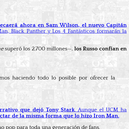
 recaerá ahora en Sam Wilson, el nuevo Capitán
Man, Black Panther y Los 4 Fantásticos formarán la
me
superó los 2.700 millones—,
los Russo confían en
amos haciendo todo lo posible por ofrecer la
rrativo que dejó Tony Stark
. Aunque el UCM ha
ctar de la misma forma que lo hizo Iron Man.
ono pop para toda una generación de fans.