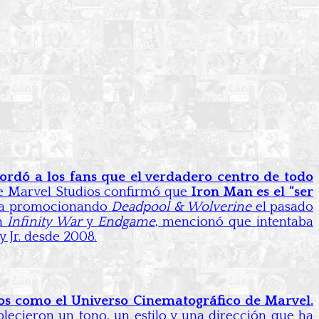
ordó a los fans que el verdadero centro de todo
 de Marvel Studios confirmó que
Iron Man es el “ser
taba promocionando
Deadpool & Wolverine
el pasado
en
Infinity War
y
Endgame
, mencionó que intentaba
y Jr. desde 2008.
os como el Universo Cinematográfico de Marvel.
lecieron un tono, un estilo y una dirección que ha