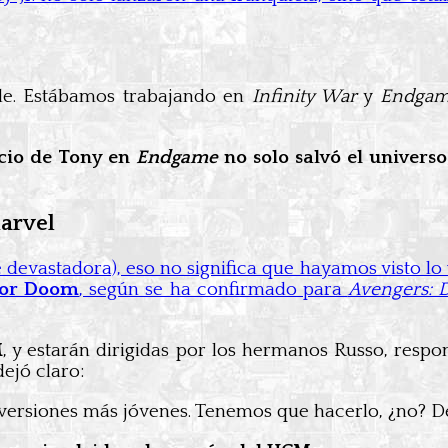
íble. Estábamos trabajando en
Infinity War
y
Endga
icio de Tony en
Endgame
no solo salvó el univers
Marvel
devastadora), eso no significa que hayamos visto lo
ctor Doom
, según se ha confirmado para
Avengers:
M
, y estarán dirigidas por los hermanos Russo, resp
dejó claro:
versiones más jóvenes. Tenemos que hacerlo, ¿no? De