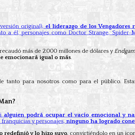
versión original),
el liderazgo de los Vengadores
unto a él, personajes como Doctor Strange, Spider-
recaudó más de 2.000 millones de dólares y
Endga
que emocionará igual o más
.
ble tanto para nosotros como para el público. Est
 Man?
si
alguien podrá ocupar el vacío emocional y na
s franquicias y personajes,
ninguno ha logrado cone
lo redefinió y lo hizo suyo
, convirtiéndolo en un ic