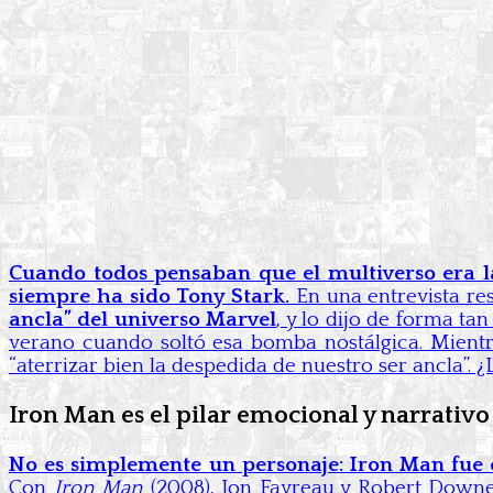
Cuando todos pensaban que el multiverso era la
siempre ha sido Tony Stark.
En una entrevista res
ancla” del universo Marvel
, y lo dijo de forma t
verano cuando soltó esa bomba nostálgica. Mientra
“aterrizar bien la despedida de nuestro ser ancla”.
Iron Man es el pilar emocional y narrativ
No es simplemente un personaje: Iron Man fue 
Con
Iron Man
(2008), Jon Favreau y Robert Downey 