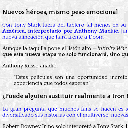
Nuevos héroes, mismo peso emocional
Con Tony Stark fuera del tablero (al menos en su 
América, interpretado por Anthony Mackie
. J
nueva alineación que hará frente a Doom.
Aunque la taquilla pone el listón alto —
Infinity War
que esta nueva etapa no solo funcionará, sino 
Anthony Russo añadió:
“Estas películas son una oportunidad increí
experiencia que todos esperan.”
¿Puede alguien sustituir realmente a Iron
La gran pregunta que muchos fans se hacen es 
diversificado sus historias con el multiverso, nueva
Robert Downey Jr. no solo interpretó a Tony Stark;