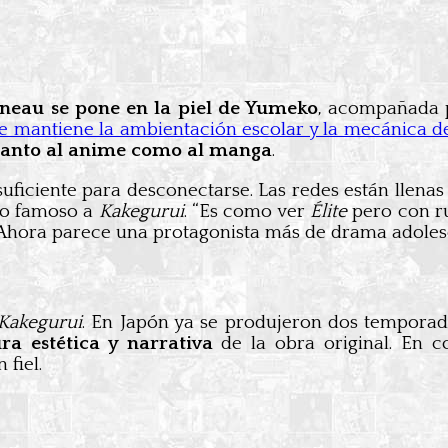
neau se pone en la piel de Yumeko
, acompañada p
ie mantiene la ambientación escolar y la mecánica d
 tanto al anime como al manga
.
uficiente para desconectarse. Las redes están llen
o famoso a
Kakegurui
. “Es como ver
Élite
pero con ru
 Ahora parece una protagonista más de drama adolesc
Kakegurui
. En Japón ya se produjeron dos temporada
ura estética y narrativa
de la obra original. En 
fiel.