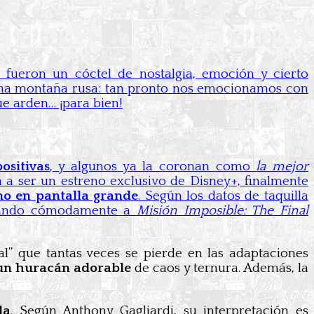
 fueron un cóctel de nostalgia, emoción y cierto
o una montaña rusa: tan pronto nos emocionamos con
ue arden… ¡para bien!
ositivas
, y algunos ya la coronan como
la mejor
iba a ser un estreno exclusivo de Disney+, finalmente
eno en pantalla grande
. Según los datos de taquilla
antando cómodamente a
Misión Imposible: The Final
inal” que tantas veces se pierde en las adaptaciones
o un huracán adorable
de caos y ternura. Además, la
la
. Según Anthony Gagliardi, su interpretación es