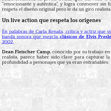
“emocionante y auténtica”, y logra conmover sin f
respeta el diseño original pero le da un giro realist
Un live action que respeta los orígenes
En palabras de Carla Renata, crítica y actriz que 
banda sonora que mezcla
clásicos de Elvis Pres
2002.
Dean Fleischer Camp
, conocido por su trabajo e
realista, parece haber sido clave para capturar la
profundidad a personajes que ya eran entrañables.