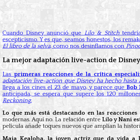
Cuando Disney anunció que
Lilo & Stitch
tendría
escepticismo. Y es que, seamos honestos, los rema
El libro de la selva
, como nos desinflamos con
Pino
La mejor adaptación live-action de Disney 
Las
primeras reacciones de la crítica especia
adaptación live-action que Disney ha hecho hasta 
llega a los cines el 23 de mayo, y parece que
Bob 
anticipada, se espera que supere los 120 millo
Reckoning
.
Lo que más está destacando en las reacciones 
modernas. Aquí no. La relación entre
Lilo y Nani e
película añade toques nuevos que amplían la historia
Maia Kealoha, la joven actriz que da vida a 