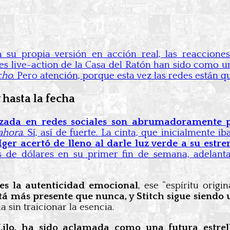
 su propia versión en acción real, las reacciones
kes live-action de la Casa del Ratón han sido com
cho
. Pero atención, porque esta vez las redes están q
hasta la fecha
lizada en redes sociales son abrumadoramente p
ahora
. Sí, así de fuerte. La cinta, que inicialmente 
Iger acertó de lleno al darle luz verde a su estr
nes de dólares en su primer fin de semana, adel
es la autenticidad emocional
, ese “espíritu orig
stá más presente que nunca, y Stitch sigue siend
 sin traicionar la esencia.
Lilo, ha sido aclamada como una futura estrel