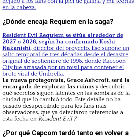
dejado a los fans con la piel de gallina y mil teorías
en la cabeza.
¿Dónde encaja Requiem en la saga?
Resident Evil Requiem se sitúa alrededor de
2027 o 2028, según ha confirmado Koshi
Nakanishi
, director del proyecto. Eso supone un
salto temporal de tres décadas desde el desastre
original de septiembre de 1998, donde Raccoon
City fue arrasada por un misil para contener el
brote viral de Umbrella.
La nueva protagonista, Grace Ashcroft, será la
encargada de explorar las ruinas
y descubrir
qué secretos siguen latentes en las sombras de la
ciudad que lo cambió todo. Este detalle no ha
pasado desapercibido para los fans más
observadores, que ya detectaron referencias a
esta fecha en
Resident Evil 7
.
¿Por qué Capcom tardó tanto en volver a