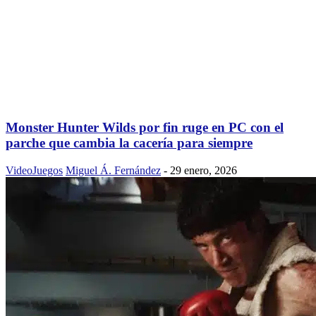
Monster Hunter Wilds por fin ruge en PC con el
parche que cambia la cacería para siempre
VideoJuegos
Miguel Á. Fernández
-
29 enero, 2026