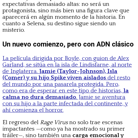
expectativas demasiado altas: no será un
protagonista, sino más bien una figura clave que
aparecerá en algún momento de la historia. En
cuanto a Selena, su destino sigue siendo un
misterio.
Un nuevo comienzo, pero con ADN clásico
La película dirigida por Boyle, con guion de Alex
Garland, se sitúa en la isla de Lindisfarne, al norte
de Inglaterra.
Jamie (Taylor-Johnson), Isla
(Comer) y su hijo Spike viven aislados
del resto
del mundo por una pasarela protegida. Pero,
como era de esperar en este tipo de historias,
la
calma no dura demasiado
. Jamie se aventura
con su hijo a la parte infectada del continente, y
ahí comienza el horror.
El regreso del
Rage Virus
no solo trae escenas
impactantes —como ya ha mostrado su primer
tráiler—, sino también una
carga emocional y