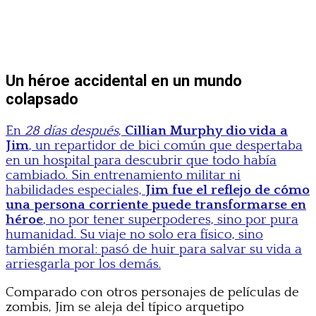
Un héroe accidental en un mundo
colapsado
En
28 días después
,
Cillian Murphy dio vida a
Jim
, un repartidor de bici común que despertaba
en un hospital para descubrir que todo había
cambiado. Sin entrenamiento militar ni
habilidades especiales,
Jim fue el reflejo de cómo
una persona corriente puede transformarse en
héroe
, no por tener superpoderes, sino por pura
humanidad. Su viaje no solo era físico, sino
también moral: pasó de huir para salvar su vida a
arriesgarla por los demás.
Comparado con otros personajes de películas de
zombis, Jim se aleja del típico arquetipo