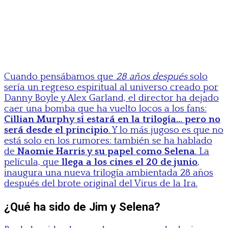
Cuando pensábamos que
28 años después
solo
sería un regreso espiritual al universo creado por
Danny Boyle y Alex Garland, el director ha dejado
caer una bomba que ha vuelto locos a los fans:
Cillian Murphy sí estará en la trilogía… pero no
será desde el principio
. Y lo más jugoso es que no
está solo en los rumores: también se ha hablado
de
Naomie Harris y su papel como Selena
. La
película, que
llega a los cines el 20 de junio
,
inaugura una nueva trilogía ambientada 28 años
después del brote original del Virus de la Ira.
¿Qué ha sido de Jim y Selena?