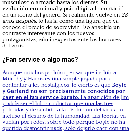
musculoso o armado hasta los dientes.
Su
evolución emocional y psicológica
lo convirtió
en un icono del género. Si realmente vuelve en
28
años después
, lo haría como una figura que ya
conoce el precio de sobrevivir. Eso añadiría un
contraste interesante con los nuevos
protagonistas, aún inexpertos ante los horrores
del virus.
¿Fan service o algo más?
Aunque muchos podrían pensar que incluir a
Murphy y Harris es una simple jugada para
contentar a los nostálgicos, lo cierto es que
Boyle
y Garland no son precisamente conocidos por
caer en el fan service barato
. La aparición de Jim
podría ser el hilo conductor que una las tres
películas y dé sentido a la evolución del virus… o
incluso al destino de la humanidad. Las teorías ya
vuelan por redes, sobre todo porque Boyle no ha
querido desmentir nada, solo dejarlo caer con una