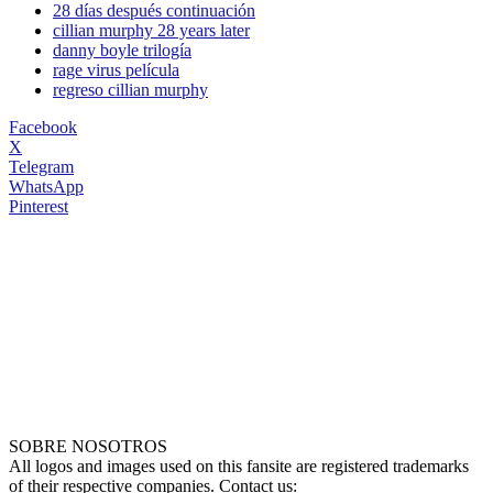
28 días después continuación
cillian murphy 28 years later
danny boyle trilogía
rage virus película
regreso cillian murphy
Facebook
X
Telegram
WhatsApp
Pinterest
SOBRE NOSOTROS
All logos and images used on this fansite are registered trademarks
of their respective companies. Contact us: