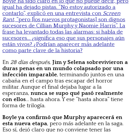
Boyle ha sido claro en lo que no puede decir, pero
igual ha dejado pistas. “No estoy autorizado a
contarlo”, explicó en una entrevista con
Screen
Rant
, “pero [los nuevos protagonistas] son dignos
sucesores de Cillian Murphy y Naomie Harris”. La
frase ha levantado todas las alarmas: si habla de
sucesores… ¿significa eso que sus personajes aún
están vivos? ¿Podrían aparecer más adelante
como parte clave de la historia?
En
28 días después
,
Jim y Selena sobrevivieron a
duras penas en un mundo colapsado por una
infección imparable
, terminando juntos en una
cabaña en el campo tras escapar del horror
militar. Aunque el final dejaba lugar a la
esperanza,
nunca se supo qué pasó realmente
con ellos
… hasta ahora. Y ese “hasta ahora” tiene
forma de trilogía.
Boyle ya confirmó que Murphy aparecerá en
esta nueva etapa
, pero más adelante en la saga.
Eso sí, dejó claro que no conviene tener las