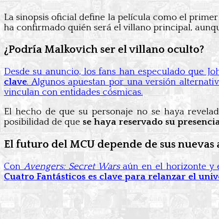
La sinopsis oficial define la película como el prim
ha confirmado quién será el villano principal, aun
¿Podría Malkovich ser el villano oculto?
Desde su anuncio, los fans han especulado que Jo
clave
. Algunos apuestan por una versión alternati
vinculan con entidades cósmicas.
El hecho de que su personaje no se haya revelado 
posibilidad de que
se haya reservado su presencia
El futuro del MCU depende de sus nuevas 
Con
Avengers: Secret Wars
aún en el horizonte y 
Cuatro Fantásticos es clave para relanzar el uni