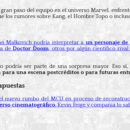
er gran paso del equipo en el universo Marvel, enfren
que los rumores sobre Kang, el Hombre Topo o incluso
hn Malkovich podría interpretar a
un personaje de 
va de
Doctor Doom
, otros por algún científico riva
podría ser parte de una sorpresa mayor. Eso sí, s
 para una escena postcréditos o para futuras ent
apuestas
el nuevo rumbo del MCU en proceso de reconstrucc
verso cinematográfico
. Kevin Feige y compañía lo sa