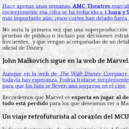
Hace apenas unas semanas,
AMC Theatres
marcab
recientemente esa cifra se ha reducido a
1 hora y 
más importante aún: ¿esos cortes han dejado fuera
No sería la primera vez que una superproducción d
pruebas de público o incluso por decisiones estra
frecuentes… y que vengan acompañadas de un detal
oficial de Disney.
John Malkovich sigue en la web de Marvel
Aunque en la web de
The Walt Disney Company
todavía hay esperanza. Podría tratarse simplemente
para que los fans se lleven una sorpresa en el cine.
Recordemos que Marvel es
experta en jugar al de
todo está perdido
para los que deseamos ver a Mal
Un viaje retrofuturista al corazón del MCU