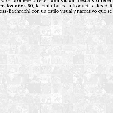
ticos
promete ofrecer
una visión fresca y difere
 en los años 60
, la cinta busca introducir a Reed R
s-Bachrach) con un estilo visual y narrativo que se