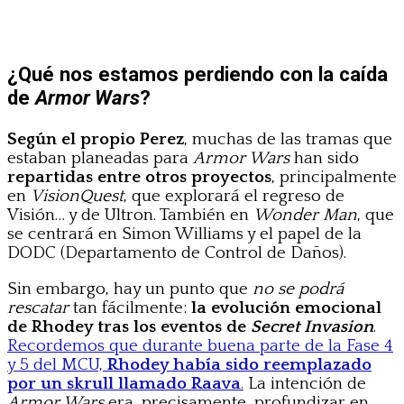
¿Qué nos estamos perdiendo con la caída
de
Armor Wars
?
Según el propio Perez
, muchas de las tramas que
estaban planeadas para
Armor Wars
han sido
repartidas entre otros proyectos
, principalmente
en
VisionQuest
, que explorará el regreso de
Visión… y de Ultron. También en
Wonder Man
, que
se centrará en Simon Williams y el papel de la
DODC (Departamento de Control de Daños).
Sin embargo, hay un punto que
no se podrá
rescatar
tan fácilmente:
la evolución emocional
de Rhodey tras los eventos de
Secret Invasion
.
Recordemos que durante buena parte de la Fase 4
y 5 del MCU,
Rhodey había sido reemplazado
por un skrull llamado Raava
.
La intención de
Armor Wars
era, precisamente, profundizar en