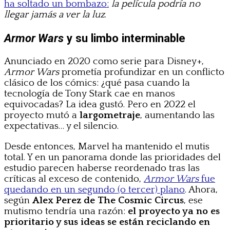
ha soltado un bombazo:
la película podría no
llegar jamás a ver la luz
.
Armor Wars
y su limbo interminable
Anunciado en 2020 como serie para Disney+,
Armor Wars
prometía profundizar en un conflicto
clásico de los cómics: ¿qué pasa cuando la
tecnología de Tony Stark cae en manos
equivocadas? La idea gustó. Pero en 2022 el
proyecto mutó a
largometraje
, aumentando las
expectativas… y el silencio.
Desde entonces, Marvel ha mantenido el mutis
total. Y en un panorama donde las prioridades del
estudio parecen haberse reordenado tras las
críticas al exceso de contenido,
Armor Wars
fue
quedando en un segundo (o tercer) plano
. Ahora,
según
Alex Perez de The Cosmic Circus
, ese
mutismo tendría una razón:
el proyecto ya no es
prioritario y sus ideas se están reciclando en