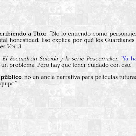
cribiendo a Thor
. “No lo entiendo como personaje
total honestidad. Eso explica por qué los Guardiane
s Vol. 3
.
l Escuadrón Suicida y la serie Peacemaker.
“
Ya h
e un problema. Pero hay que tener cuidado con eso.”
 público
, no un ancla narrativa para películas futur
quipo.”