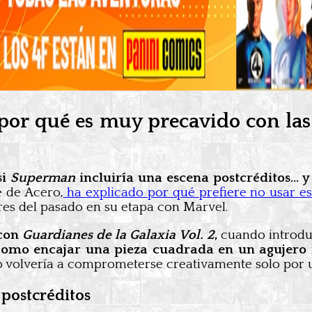
a por qué es muy precavido con la
si
Superman
incluiría una escena postcréditos… y 
e de Acero,
ha explicado por qué prefiere no usar e
res del pasado en su etapa con Marvel.
 con
Guardianes de la Galaxia Vol. 2
,
cuando introdu
como encajar una pieza cuadrada en un agujero
no volvería a comprometerse creativamente solo por 
 postcréditos