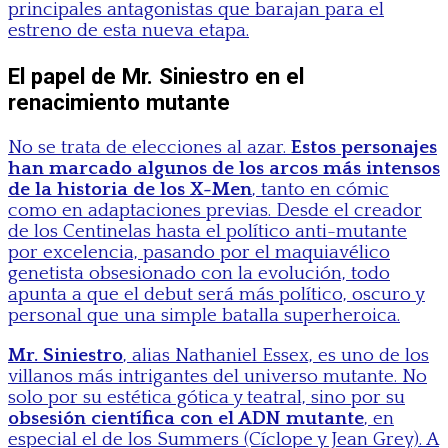
principales antagonistas que barajan para el
estreno de esta nueva etapa.
El papel de Mr. Siniestro en el
renacimiento mutante
No se trata de elecciones al azar.
Estos personajes
han marcado algunos de los arcos más intensos
de la historia de los X-Men
, tanto en cómic
como en adaptaciones previas. Desde el creador
de los Centinelas hasta el político anti-mutante
por excelencia, pasando por el maquiavélico
genetista obsesionado con la evolución, todo
apunta a que el debut será más político, oscuro y
personal que una simple batalla superheroica.
Mr. Siniestro
, alias Nathaniel Essex, es uno de los
villanos más intrigantes del universo mutante. No
solo por su estética gótica y teatral, sino por su
obsesión científica con el ADN mutante
, en
especial el de los Summers (Cíclope y Jean Grey). A