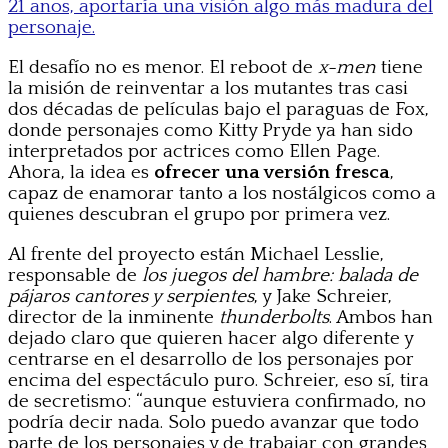
21 años, aportaría una visión algo más madura del
personaje.
El desafío no es menor. El reboot de
x-men
tiene
la misión de reinventar a los mutantes tras casi
dos décadas de películas bajo el paraguas de Fox,
donde personajes como Kitty Pryde ya han sido
interpretados por actrices como Ellen Page.
Ahora, la idea es
ofrecer una versión fresca
,
capaz de enamorar tanto a los nostálgicos como a
quienes descubran el grupo por primera vez.
Al frente del proyecto están Michael Lesslie,
responsable de
los juegos del hambre: balada de
pájaros cantores y serpientes
, y Jake Schreier,
director de la inminente
thunderbolts
. Ambos han
dejado claro que quieren hacer algo diferente y
centrarse en el desarrollo de los personajes por
encima del espectáculo puro. Schreier, eso sí, tira
de secretismo: “aunque estuviera confirmado, no
podría decir nada. Solo puedo avanzar que todo
parte de los personajes y de trabajar con grandes