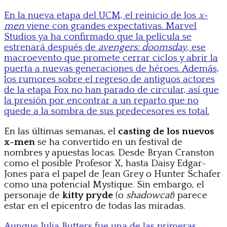
En la nueva etapa del UCM, el reinicio de los
x-
men
viene con grandes expectativas. Marvel
Studios ya ha confirmado que la película se
estrenará después de
avengers: doomsday
, ese
macroevento que promete cerrar ciclos y abrir la
puerta a nuevas generaciones de héroes. Además,
los rumores sobre el regreso de antiguos actores
de la etapa Fox no han parado de circular, así que
la presión por encontrar a un reparto que no
quede a la sombra de sus predecesores es total.
En las últimas semanas, el
casting de los nuevos
x-men
se ha convertido en un festival de
nombres y apuestas locas. Desde Bryan Cranston
como el posible Profesor X, hasta Daisy Edgar-
Jones para el papel de Jean Grey o Hunter Schafer
como una potencial Mystique. Sin embargo, el
personaje de
kitty pryde
(o
shadowcat
) parece
estar en el epicentro de todas las miradas.
Aunque Julia Butters fue una de las primeras