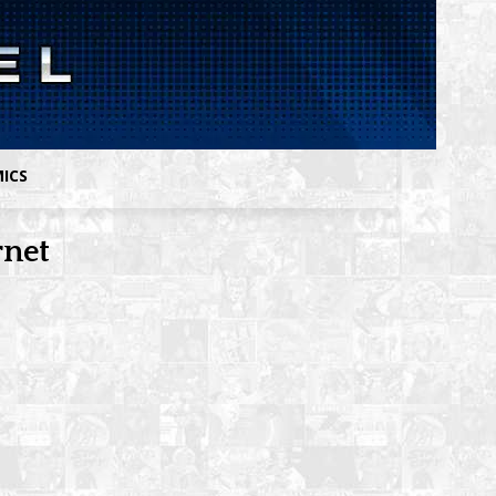
MICS
rnet