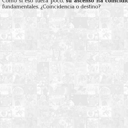
Como si eso fuera poco,
su ascenso ha coincid
fundamentales. ¿Coincidencia o destino?