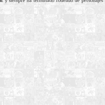
do
, y siempre ha terminado rodeado de personajes