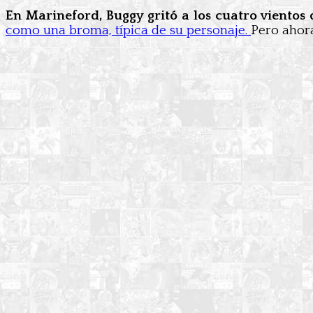
En Marineford, Buggy gritó a los cuatro viento
como una broma, típica de su personaje.
Pero ahora