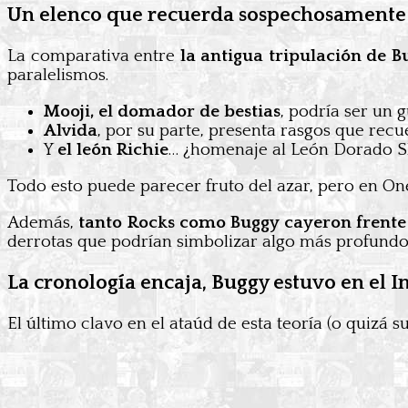
Un elenco que recuerda sospechosamente a
La comparativa entre
la antigua tripulación de B
paralelismos.
Mooji, el domador de bestias
, podría ser un g
Alvida
, por su parte, presenta rasgos que recu
Y
el león Richie
… ¿homenaje al León Dorado S
Todo esto puede parecer fruto del azar, pero en On
Además,
tanto Rocks como Buggy cayeron frente
derrotas que podrían simbolizar algo más profund
La cronología encaja, Buggy estuvo en el I
El último clavo en el ataúd de esta teoría (o quizá s