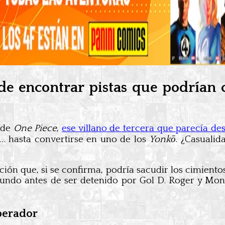
de encontrar pistas que podrían c
 de
One Piece
,
ese villano de tercera que parecía des
a… hasta convertirse en uno de los
Yonkō
. ¿Casuali
ación que, si se confirma, podría sacudir los cimient
mundo antes de ser detenido por Gol D. Roger y Mon
perador