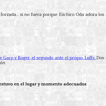
forzada… si no fuera porque Eiichiro Oda adora los
e Garp y Roger, el segundo ante el propio Luffy.
Dos
ión
.
estuvo en el lugar y momento adecuados
.