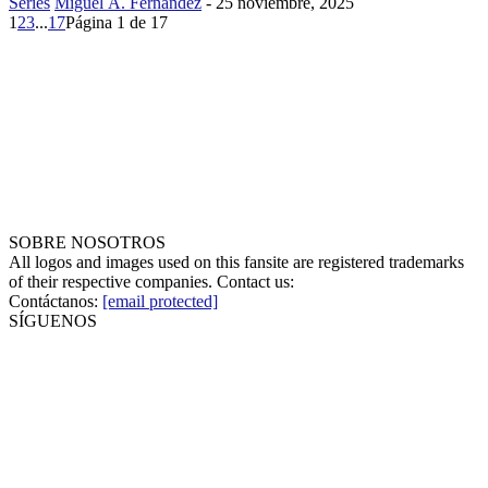
Series
Miguel Á. Fernández
-
25 noviembre, 2025
1
2
3
...
17
Página 1 de 17
SOBRE NOSOTROS
All logos and images used on this fansite are registered trademarks
of their respective companies. Contact us:
Contáctanos:
[email protected]
SÍGUENOS