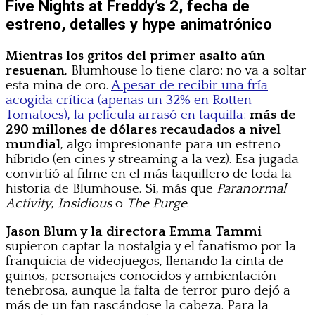
Five Nights at Freddy’s 2, fecha de
estreno, detalles y hype animatrónico
Mientras los gritos del primer asalto aún
resuenan
, Blumhouse lo tiene claro: no va a soltar
esta mina de oro.
A pesar de recibir una fría
acogida crítica (apenas un 32% en Rotten
Tomatoes), la película arrasó en taquilla:
más de
290 millones de dólares recaudados a nivel
mundial
, algo impresionante para un estreno
híbrido (en cines y streaming a la vez). Esa jugada
convirtió al filme en el más taquillero de toda la
historia de Blumhouse. Sí, más que
Paranormal
Activity
,
Insidious
o
The Purge
.
Jason Blum y la directora Emma Tammi
supieron captar la nostalgia y el fanatismo por la
franquicia de videojuegos, llenando la cinta de
guiños, personajes conocidos y ambientación
tenebrosa, aunque la falta de terror puro dejó a
más de un fan rascándose la cabeza. Para la