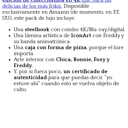
edición de coleccionista en 4K
que hará las
delicias de los más frikis.
Disponible
exclusivamente en Amazon (de momento, en EE.
UU.), este pack de lujo incluye:
Una
steelbook
con combo 4K/Blu-ray/digital.
Una lámina artística de
IconArt
con Freddy y
su banda animatrónica.
Una
caja con forma de pizza
, porque el lore
importa.
Arte interior con
Chica, Bonnie, Foxy y
Freddy
.
Y, por si fuera poco,
un certificado de
autenticidad
para que puedas decir “yo
estuve ahí” cuando esto se vuelva objeto de
culto.