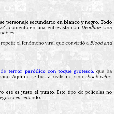
se personaje secundario en blanco y negro. Todo
a?”, comentó en una entrevista con
Deadline
. Una
ñables.
a repetir el fenómeno viral que convirtió a
Blood and
a de
terror paródico con toque grotesco
,
que ha
traño. Aquí no se busca realismo, sino
shock value
,
ero
ese es justo el punto
. Este tipo de películas no
negocio es redondo.