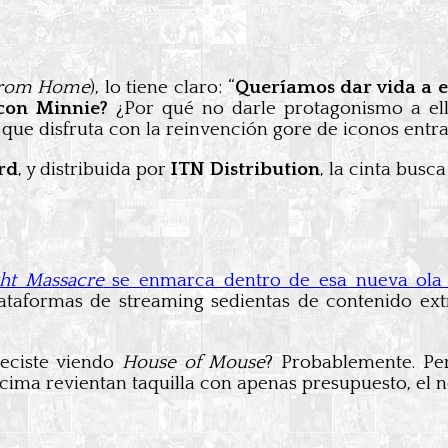
From Home
), lo tiene claro: “
Queríamos dar vida a e
con Minnie?
¿Por qué no darle protagonismo a ell
 que disfruta con la reinvención gore de iconos entra
rd
, y distribuida por
ITN Distribution
, la cinta busc
ht Massacre
se enmarca dentro de esa nueva ol
plataformas de streaming sedientas de contenido ex
reciste viendo
House of Mouse
? Probablemente. P
encima revientan taquilla con apenas presupuesto, el 