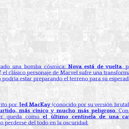
ltado una bomba cósmica:
Nova está de vuelta
, 
l
, el clásico personaje de Marvel sufre una transform
sto podría estar preparando el terreno para su espera
rito por
Jed MacKay
(conocido por su versión bruta
urtido, más cínico y mucho más peligroso
. Con
Rider queda como
el último centinela de una ca
o perderse del todo en la oscuridad.