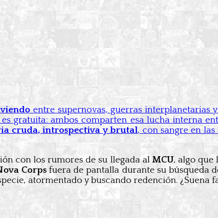
iviendo
entre supernovas, guerras interplanetarias 
es gratuita: ambos comparten esa lucha interna entr
ia cruda, introspectiva y brutal
, con sangre en las
ción con los rumores de su llegada al
MCU
, algo que
Nova Corps
fuera de pantalla durante su búsqueda d
especie, atormentado y buscando redención. ¿Suena f