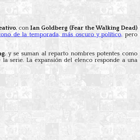
eativo
, con
Ian Goldberg (Fear the Walking Dead)
ono de la temporada, más oscuro y político,
pero
ng
, y se suman al reparto nombres potentes como
e la serie. La expansión del elenco responde a una