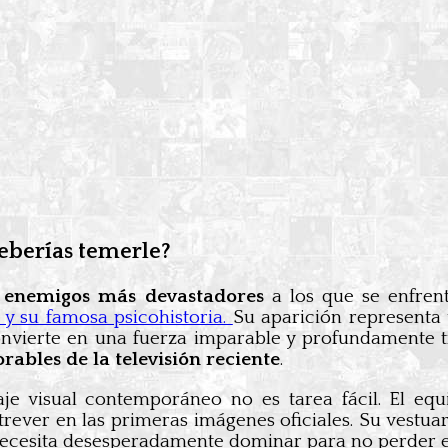
eberías temerle?
 enemigos más devastadores
a los que se enfrent
 y su famosa psicohistoria.
Su aparición representa
convierte en una fuerza imparable y profundamente tr
ables de la televisión reciente
.
aje visual contemporáneo no es tarea fácil. El 
trever en las primeras imágenes oficiales. Su vestua
e necesita desesperadamente dominar para no perder el