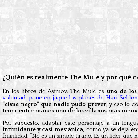
¿Quién es realmente The Mule y por qué d
En los libros de Asimov, The Mule es
uno de los
voluntad, pone en jaque los planes de Hari Seldon
“cisne negro” que nadie pudo prever
, y eso lo 
tener entre manos uno de los villanos más memor
Por supuesto, adaptar este personaje a un lengu
intimidante y casi mesiánica
, como ya se deja en
fragilidad. “No es un simple tirano. Es un líder qu