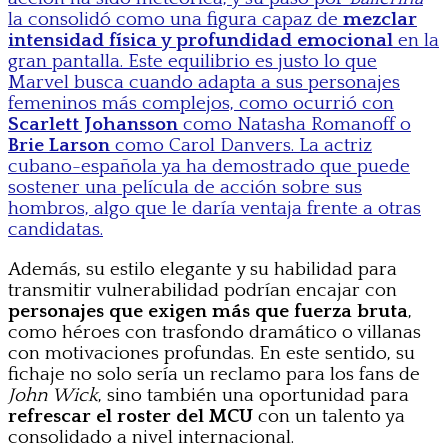
la consolidó como una figura capaz de
mezclar
intensidad física y profundidad emocional
en la
gran pantalla. Este equilibrio es justo lo que
Marvel busca cuando adapta a sus personajes
femeninos más complejos, como ocurrió con
Scarlett Johansson
como Natasha Romanoff o
Brie Larson
como Carol Danvers. La actriz
cubano-española ya ha demostrado que puede
sostener una película de acción sobre sus
hombros, algo que le daría ventaja frente a otras
candidatas.
Además, su estilo elegante y su habilidad para
transmitir vulnerabilidad podrían encajar con
personajes que exigen más que fuerza bruta
,
como héroes con trasfondo dramático o villanas
con motivaciones profundas. En este sentido, su
fichaje no solo sería un reclamo para los fans de
John Wick
, sino también una oportunidad para
refrescar el roster del MCU
con un talento ya
consolidado a nivel internacional.