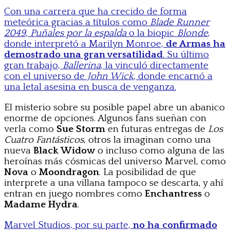
Con una carrera que ha crecido de forma
meteórica gracias a títulos como
Blade Runner
2049
,
Puñales por la espalda
o la biopic
Blonde
,
donde interpretó a Marilyn Monroe,
de Armas ha
demostrado una gran versatilidad
. Su último
gran trabajo,
Ballerina
, la vinculó directamente
con el universo de
John Wick
, donde encarnó a
una letal asesina en busca de venganza.
El misterio sobre su posible papel abre un abanico
enorme de opciones. Algunos fans sueñan con
verla como
Sue Storm
en futuras entregas de
Los
Cuatro Fantásticos
, otros la imaginan como una
nueva
Black Widow
o incluso como alguna de las
heroínas más cósmicas del universo Marvel, como
Nova
o
Moondragon
. La posibilidad de que
interprete a una villana tampoco se descarta, y ahí
entran en juego nombres como
Enchantress
o
Madame Hydra
.
Marvel Studios, por su parte,
no ha confirmado