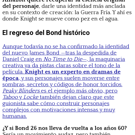
del personaje
, darle una identidad más anclada
en su contexto de creación: la Guerra Fría. Y ahí es
donde Knight se mueve como pez en el agua.
El regreso del Bond histórico
Aunque todavía no se ha confirmado la identidad
del nuevo James Bond —tras la despedida de
Daniel Craig en
No Time to Die
—, la maquinaria
creativa ya da pistas claras sobre el tono de la
película.
Knight es un experto en dramas de
época
, y sus personajes suelen moverse entre
sombras, secretos y códigos de honor torcidos.
Peaky Blinders
es el ejemplo más obvio, pero
Taboo
y
Locke
también dejan claro que este
guionista sabe cómo construir personajes
complejos con motivaciones intensas y muy
humanas.
¿Y si Bond 26 nos lleva de vuelta a los años 60?
Sería un movimiento audaz, pero también