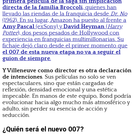
primera película de la saga sin implicación
directa de la familia Broccoli
, quienes han
llevado las riendas de la franquicia desde
Dr. No
(1962). En su lugar, Amazon ha puesto al frente a
Amy Pascal
(exSony) y
David Heyman
(
Harry
Potter
), dos pesos pesados de Hollywood con
experiencia en franquicias multimillonarias. Su
fichaje dejó claro desde el primer momento que
el 007 de esta nueva etapa no va a seguir el
guion de siempre
.
Y Villeneuve como director es otra declaración
de intenciones
. Sus películas no solo se ven
espectaculares, sino que están cargadas de
reflexión, densidad emocional y una estética
impecable. En manos de este equipo, Bond podría
evolucionar hacia algo mucho más atmosférico y
adulto, sin perder su esencia de acción y
seducción.
¿Quién será el nuevo 007?