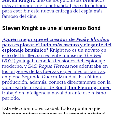
Steven Knight
, uno de los guionistas británicos
más aclamados de la actualidad, ha sido fichado
para escribir esta nueva entrega del espía más
famoso del cine.
Steven Knight se une al universo Bond
¿Quién mejor que el creador de
Peaky Blinders
para explorar el lado más oscuro y elegante del
espionaje británico?
Knight no es un novato en
esto del thriller: su reciente miniserie
The Veil
(2024) ya jugaba con las tensiones del espionaje
moderno, y
SAS: Rogue Heroes
nos adentraba en
los orígenes de las fuerzas especiales británicas,
en plena Segunda Guerra Mundial. Esa última
producción, además, conecta directamente con la
vida real del creador de Bond,
Ian Fleming
, quien
trabajó en inteligencia naval durante ese mismo
periodo.
Esta elección no es casual. Todo apunta a que
Amazon quiere recuperar la esencia original