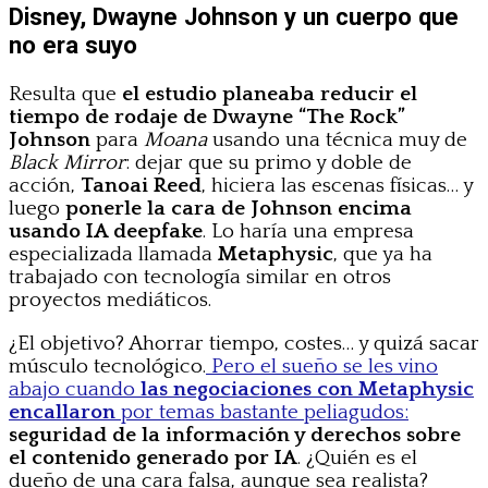
Disney, Dwayne Johnson y un cuerpo que
no era suyo
Resulta que
el estudio planeaba reducir el
tiempo de rodaje de Dwayne “The Rock”
Johnson
para
Moana
usando una técnica muy de
Black Mirror
: dejar que su primo y doble de
acción,
Tanoai Reed
, hiciera las escenas físicas… y
luego
ponerle la cara de Johnson encima
usando IA deepfake
. Lo haría una empresa
especializada llamada
Metaphysic
, que ya ha
trabajado con tecnología similar en otros
proyectos mediáticos.
¿El objetivo? Ahorrar tiempo, costes… y quizá sacar
músculo tecnológico.
Pero el sueño se les vino
abajo cuando
las negociaciones con Metaphysic
encallaron
por temas bastante peliagudos:
seguridad de la información y derechos sobre
el contenido generado por IA
. ¿Quién es el
dueño de una cara falsa, aunque sea realista?