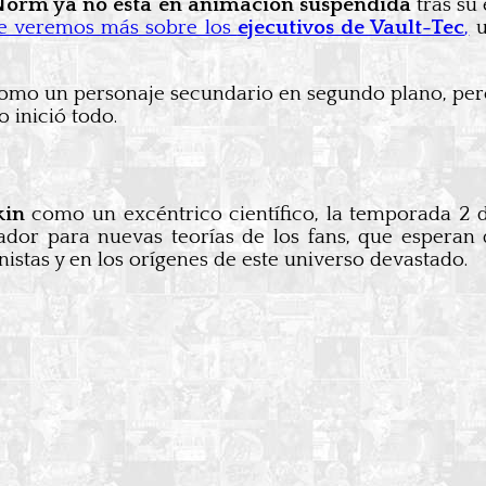
Norm ya no está en animación suspendida
tras su 
ue veremos más sobre los
ejecutivos de Vault-Tec
,
u
o un personaje secundario en segundo plano, pero es
 inició todo.
kin
como un excéntrico científico, la temporada 2
dor para nuevas teorías de los fans, que esperan 
stas y en los orígenes de este universo devastado.