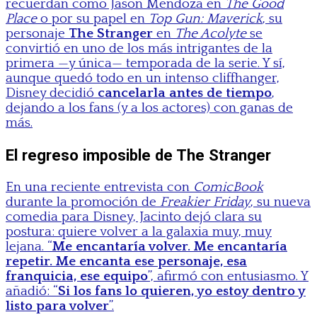
recuerdan como Jason Mendoza en
The Good
Place
o por su papel en
Top Gun: Maverick
, su
personaje
The Stranger
en
The Acolyte
se
convirtió en uno de los más intrigantes de la
primera —y única— temporada de la serie. Y sí,
aunque quedó todo en un intenso cliffhanger,
Disney decidió
cancelarla antes de tiempo
,
dejando a los fans (y a los actores) con ganas de
más.
El regreso imposible de The Stranger
En una reciente entrevista con
ComicBook
durante la promoción de
Freakier Friday
, su nueva
comedia para Disney, Jacinto dejó clara su
postura: quiere volver a la galaxia muy, muy
lejana. “
Me encantaría volver. Me encantaría
repetir. Me encanta ese personaje, esa
franquicia, ese equipo
”, afirmó con entusiasmo. Y
añadió: “
Si los fans lo quieren, yo estoy dentro y
listo para volver
”.