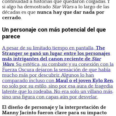
continuidad a historias que quedaron colgadas. Y
si algo ha demostrado
Star Wars
a lo largo de las
décadas es que
nunca hay que dar nada por
cerrado
.
Un personaje con más potencial del que
parece
A pesar de su limitado tiempo en pantalla,
The
Stranger se ganó un lugar entre los personajes
más intrigantes del canon reciente de
Star
Wars
. Su estética, su combate y su conexión con la
Fuerza Oscura dejaron la sensación de que había
mucho más por descubrir. Algunos lo han
comparado incluso con
Maul o el joven Kylo Ren
,
no solo por su estilo, sino por esa aura de tragedia
latente que lo rodeaba. No era solo un villano más,
sino una figura con capas aún por desvelar.
El diseño de personaje y la interpretación de
Manny Jacinto fueron clave para su impacto