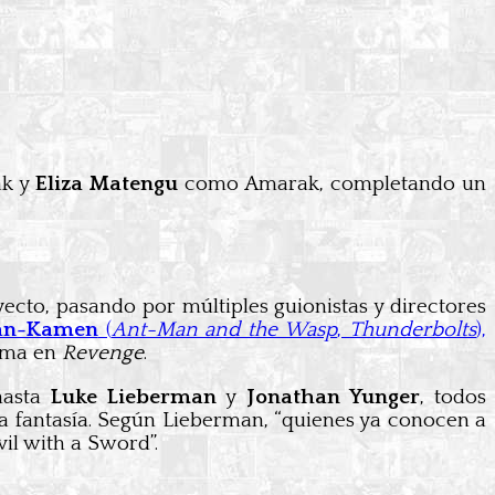
ak y
Eliza Matengu
como Amarak, completando un
ecto, pasando por múltiples guionistas y directores
hn-Kamen
(
Ant-Man and the Wasp
,
Thunderbolts
),
isma en
Revenge
.
asta
Luke Lieberman
y
Jonathan Yunger
, todos
la fantasía. Según Lieberman, “quienes ya conocen a
il with a Sword”.