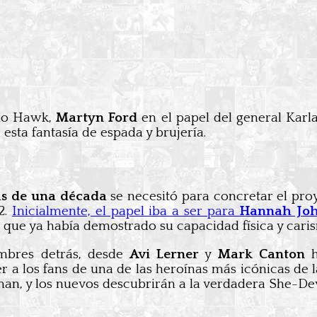
o Hawk,
Martyn Ford
en el papel del general Karl
sta fantasía de espada y brujería.
s de una década
se necesitó para concretar el proy
2.
Inicialmente, el papel iba a ser para
Hannah Jo
, que ya había demostrado su capacidad física y car
ombres detrás, desde
Avi Lerner
y
Mark Canton
h
r a los fans de una de las heroínas más icónicas de 
an, y los nuevos descubrirán a la verdadera She-Dev