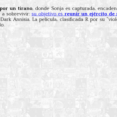
por un tirano
, donde Sonja es capturada, encadena
a a sobrevivir:
su objetivo es
reunir un ejército d
rk Annisia. La película, clasificada R por su “viol
do.