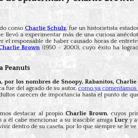
cido como
Charlie Schulz
, fue un historietista esta
 le llevó a experimentar más de una curiosa anécdot
 ser el responsable de haber causado horas de entrete
 Charlie Brown
(1950 – 2000), cuyo éxito ha logra
ra Peanuts
n, por los nombres de Snoopy, Rabanitos, Charli
nca fue del agrado de su autor,
como ya comentamos
dultos carecen de importancia hasta el punto de que
os destacar al propio
Charlie Brown
, cuyos pri
to a él cabe mencionar a su irascible amiga
Lucy
y 
vivir dentro de su caseta, por lo que siempre se le ve