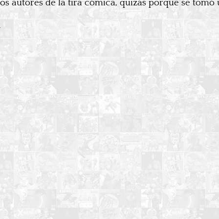
s autores de la tira cómica, quizás porque se tomó 
n