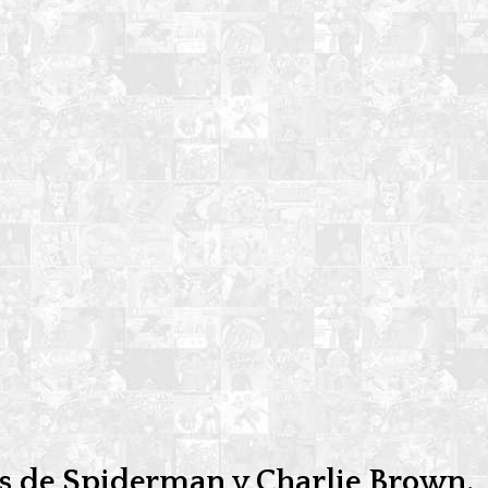
os de
Spiderman
y
Charlie Brown
.