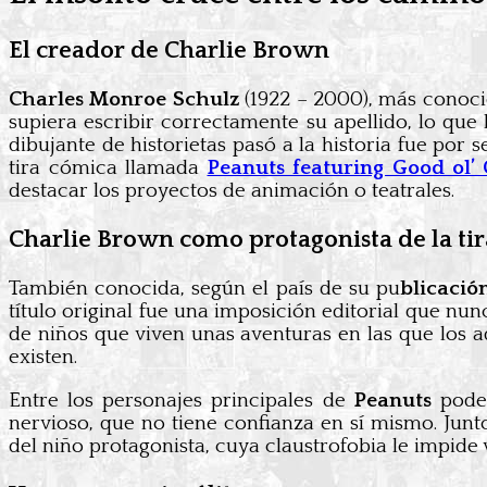
El creador de Charlie Brown
Charles Monroe Schulz
(1922 – 2000), más cono
supiera escribir correctamente su apellido, lo que
dibujante de historietas pasó a la historia fue por
tira cómica llamada
Peanuts
featuring Good ol’
destacar los proyectos de animación o teatrales.
Charlie Brown como protagonista de la ti
También conocida, según el país de su pu
blicació
título original fue una imposición editorial que nu
de niños que viven unas aventuras en las que los a
existen.
Entre los personajes principales de
Peanuts
podem
nervioso, que no tiene confianza en sí mismo. Jun
del niño protagonista, cuya claustrofobia le impide 