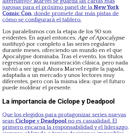
alternativo? Marvel se guarda las cartas más
jugosas para el próximo panel de la
New York
Comic Con
, donde promete dar más pistas de
cómo se configurará el tablero.
Los paralelismos con la etapa de los 90 son
evidentes. En aquel entonces,
Age of Apocalypse
sustituyó por completo a las series regulares
durante meses, ofreciendo un mundo en el que
Apocalypse dominaba. Tras el evento, los títulos
regresaron con su numeración clásica, pero nada
volvió a ser igual. Ahora Marvel repite la jugada,
adaptada a un mercado y unos lectores muy
diferentes, pero con la misma idea: que el futuro
puede moldear el presente.
La importancia de Ciclope y Deadpool
Que los elegidos para protagonizar series nuevas
sean
Ciclope
y
Deadpool
no es casualidad. El
primero encarna la responsabilidad y el liderazgo,