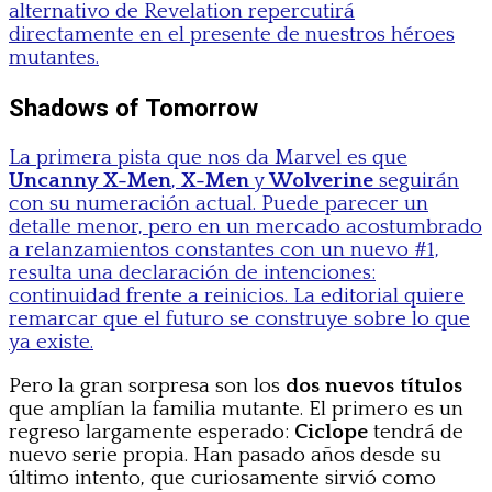
alternativo de Revelation repercutirá
directamente en el presente de nuestros héroes
mutantes.
Shadows of Tomorrow
La primera pista que nos da Marvel es que
Uncanny X-Men
,
X-Men
y
Wolverine
seguirán
con su numeración actual. Puede parecer un
detalle menor, pero en un mercado acostumbrado
a relanzamientos constantes con un nuevo #1,
resulta una declaración de intenciones:
continuidad frente a reinicios. La editorial quiere
remarcar que el futuro se construye sobre lo que
ya existe.
Pero la gran sorpresa son los
dos nuevos títulos
que amplían la familia mutante. El primero es un
regreso largamente esperado:
Ciclope
tendrá de
nuevo serie propia. Han pasado años desde su
último intento, que curiosamente sirvió como