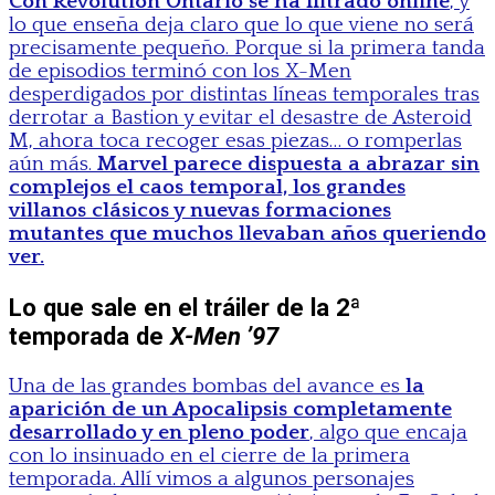
Con Revolution Ontario se ha filtrado online
, y
lo que enseña deja claro que lo que viene no será
precisamente pequeño. Porque si la primera tanda
de episodios terminó con los X-Men
desperdigados por distintas líneas temporales tras
derrotar a Bastion y evitar el desastre de Asteroid
M, ahora toca recoger esas piezas… o romperlas
aún más.
Marvel parece dispuesta a abrazar sin
complejos el caos temporal, los grandes
villanos clásicos y nuevas formaciones
mutantes que muchos llevaban años queriendo
ver.
Lo que sale en el tráiler de la 2ª
temporada de
X-Men ’97
Una de las grandes bombas del avance es
la
aparición de un Apocalipsis completamente
desarrollado y en pleno poder
, algo que encaja
con lo insinuado en el cierre de la primera
temporada. Allí vimos a algunos personajes