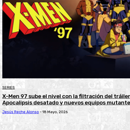
SERIES
X-Men 97 sube el nivel con la filtración del tráil
Apocalipsis desatado y nuevos equipos mutant
Jesús Reche Alonso
-
18 Mayo, 2026