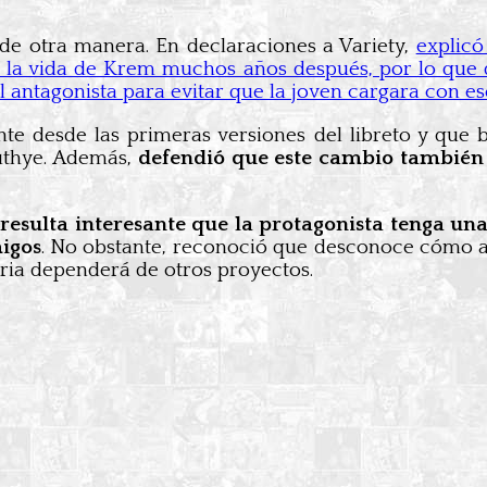
de otra manera. En declaraciones a Variety,
explicó
a vida de Krem muchos años después, por lo que de
l antagonista para evitar que la joven cargara con es
nte desde las primeras versiones del libreto y que 
Ruthye. Además,
defendió que este cambio también 
esulta interesante que la protagonista tenga una 
migos
. No obstante, reconoció que desconoce cómo af
oria dependerá de otros proyectos.