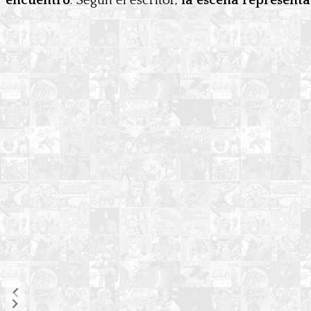
encuentro
. Según el escritor,
la escena representa 