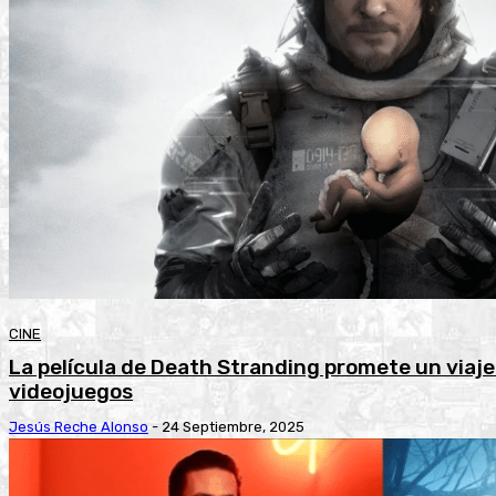
CINE
La película de Death Stranding promete un viaje 
videojuegos
Jesús Reche Alonso
-
24 Septiembre, 2025