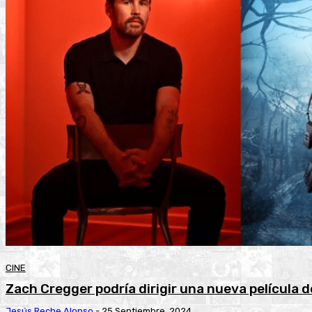
CINE
Zach Cregger podría dirigir una nueva película d
Jesús Reche Alonso
-
25 Septiembre, 2024