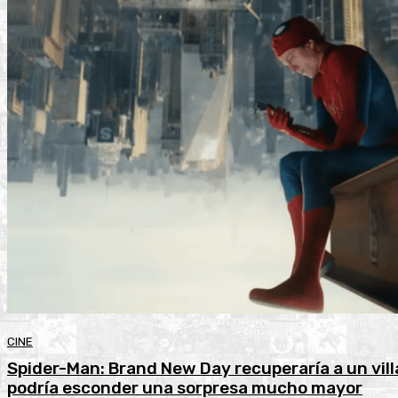
CINE
Spider-Man: Brand New Day recuperaría a un vill
podría esconder una sorpresa mucho mayor