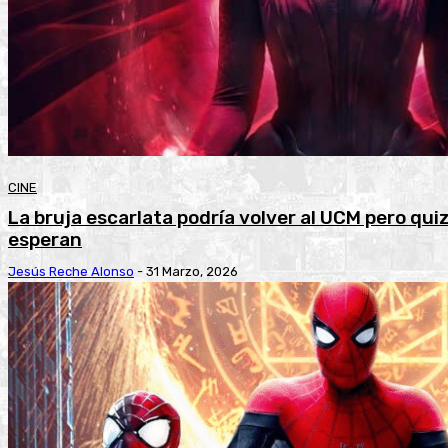
CINE
La bruja escarlata podría volver al UCM pero q
esperan
Jesús Reche Alonso
-
31 Marzo, 2026